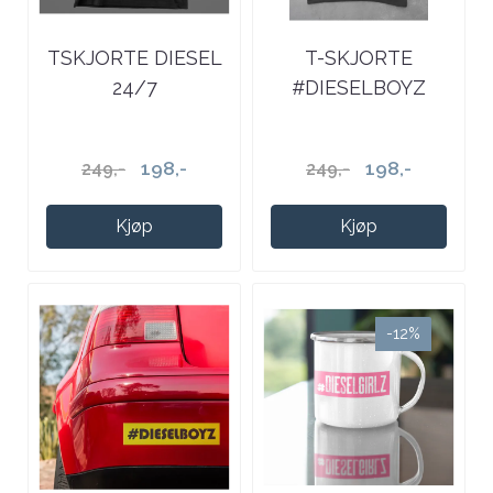
TSKJORTE DIESEL
T-SKJORTE
24/7
#DIESELBOYZ
198,-
198,-
249,-
249,-
Kjøp
Kjøp
-12%