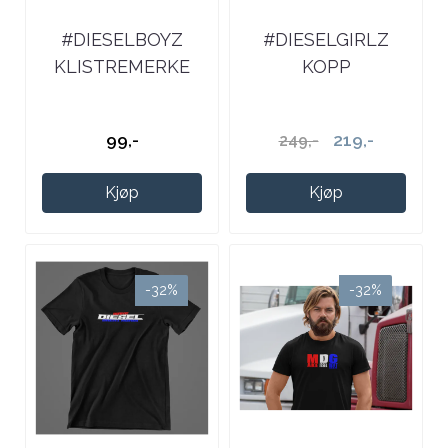
#DIESELBOYZ
#DIESELGIRLZ
KLISTREMERKE
KOPP
99,-
219,-
249,-
Kjøp
Kjøp
-32%
-32%