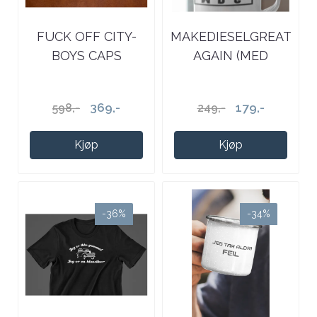
FUCK OFF CITY-
MAKEDIESELGREAT
BOYS CAPS
AGAIN (MED
RAMME)KOPP
369,-
179,-
598,-
249,-
Kjøp
Kjøp
-36%
-34%