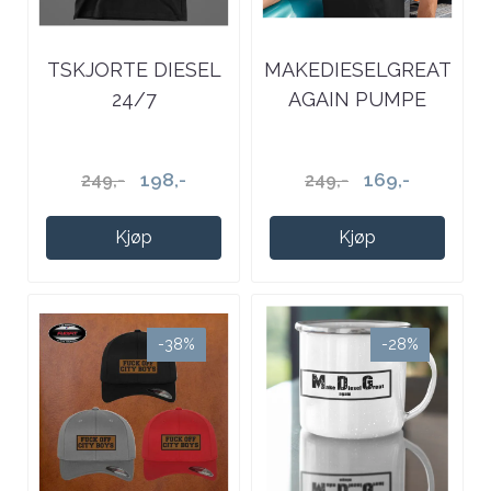
TSKJORTE DIESEL
MAKEDIESELGREAT
24/7
AGAIN PUMPE
TSKJORTE
198,-
169,-
249,-
249,-
Kjøp
Kjøp
-38%
-28%