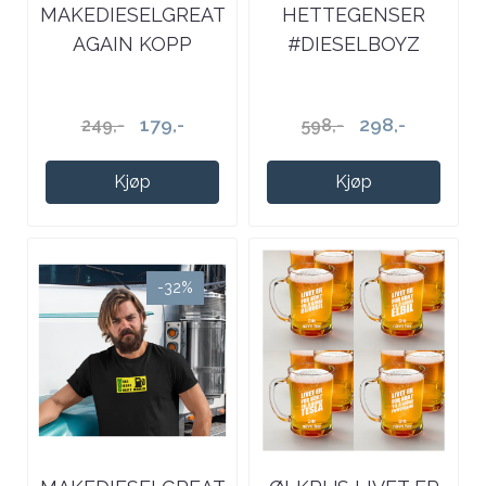
MAKEDIESELGREAT
HETTEGENSER
AGAIN KOPP
#DIESELBOYZ
179,-
298,-
249,-
598,-
Kjøp
Kjøp
-32%