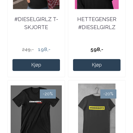
#DIESELGIRLZ T-
HETTEGENSER
SKJORTE
#DIESELGIRLZ
198,-
598,-
249,-
Kjøp
Kjøp
-20%
-20%