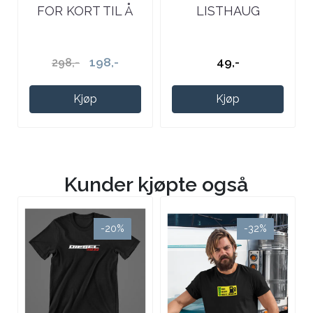
FOR KORT TIL Å
LISTHAUG
KJØRE ELBIL
198,-
49,-
298,-
Kjøp
Kjøp
Kunder kjøpte også
-20%
-32%