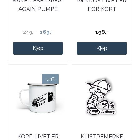
MAKEDIESELGREAT
ØLKRUS LIVET ER
AGAIN PUMPE
FOR KORT
TSKJORTE
169,-
198,-
249,-
Kjøp
Kjøp
-34%
KOPP LIVET ER
KLISTREMERKE