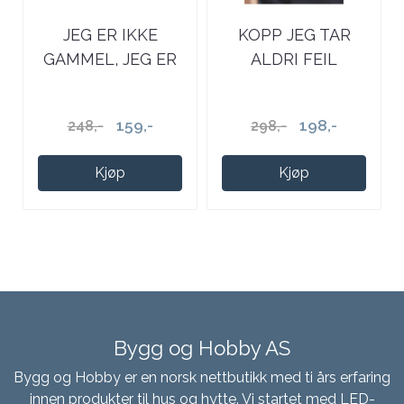
JEG ER IKKE
KOPP JEG TAR
GAMMEL, JEG ER
ALDRI FEIL
EN KLASSIKER T-
SKJORTE
159,-
198,-
248,-
298,-
Kjøp
Kjøp
Bygg og Hobby AS
Bygg og Hobby er en norsk nettbutikk med ti års erfaring
innen produkter til hus og hytte. Vi startet med LED-