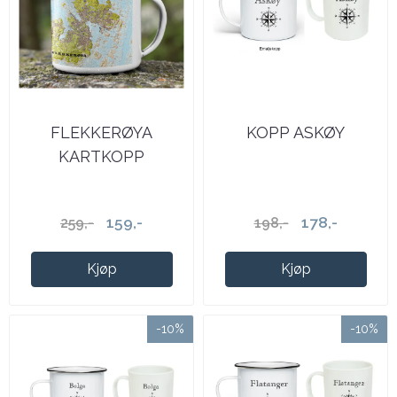
FLEKKERØYA
KOPP ASKØY
KARTKOPP
159,-
178,-
259,-
198,-
Kjøp
Kjøp
-10%
-10%