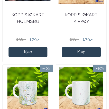
KOPP SJØKART
KOPP SJØKART
HOLMSBU
KIRKØY
179,-
179,-
298,-
298,-
Kjøp
Kjøp
-40%
-40%