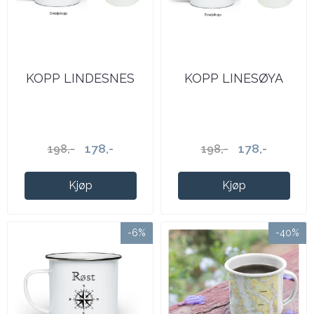
KOPP LINDESNES
KOPP LINESØYA
178,-
178,-
198,-
198,-
Kjøp
Kjøp
-6%
-40%