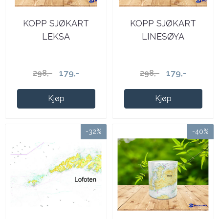
KOPP SJØKART
KOPP SJØKART
LEKSA
LINESØYA
179,-
179,-
298,-
298,-
Kjøp
Kjøp
-32%
-40%