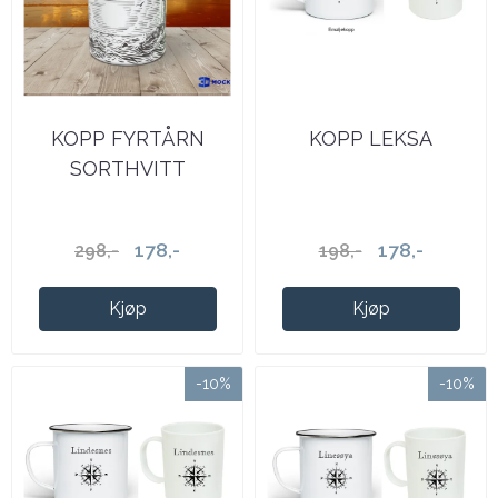
KOPP FYRTÅRN
KOPP LEKSA
SORTHVITT
178,-
178,-
298,-
198,-
Kjøp
Kjøp
-10%
-10%