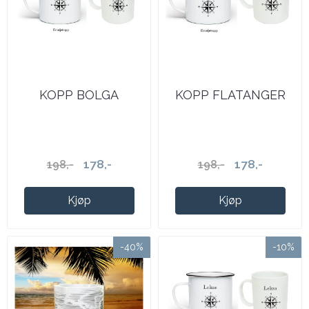
KOPP BOLGA
KOPP FLATANGER
178,-
178,-
198,-
198,-
Kjøp
Kjøp
-40%
-10%