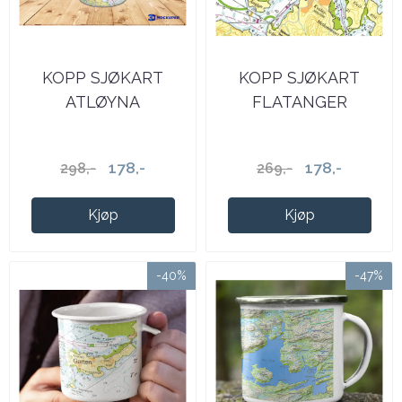
KOPP SJØKART
KOPP SJØKART
ATLØYNA
FLATANGER
178,-
178,-
298,-
269,-
Kjøp
Kjøp
-40%
-47%