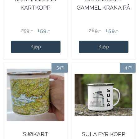
KARTKOPP
GAMMEL KRANA PÅ
KAIA
159,-
159,-
259,-
269,-
Kjøp
Kjøp
-54%
-41%
SJØKART
SULA FYR KOPP