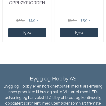
OPPLØYFJORDEN
KOPP
119,-
159,-
259,-
269,-
Kjøp
Kjøp
Bygg og Hobby AS
Bygg og Hobby er en norsk nettbutikk med ti års erfaring
innen produkter til hus og hytte. Vi startet med LED-
belysning og har vokst til å tilby et bredt og kontinuerlig
oppdatert sortiment, med utemøbler som vårt fremste