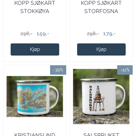
KOPP SJØKART
KOPP SJØKART
STOKKØYA
STORFOSNA
159,-
179,-
298,-
298,-
Kjøp
Kjøp
-39%
-41%
KRISTIANSUND
SALSBRUKET