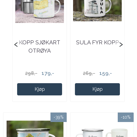
‹
›
KOPP SJØKART
SULA FYR KOPP
OTRØYA
179,-
159,-
298,-
269,-
Kjøp
Kjøp
-39%
-10%