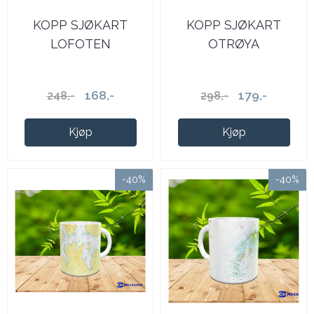
KOPP SJØKART
KOPP SJØKART
LOFOTEN
OTRØYA
168,-
179,-
248,-
298,-
Kjøp
Kjøp
-40%
-40%