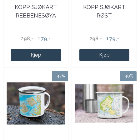
KOPP SJØKART
KOPP SJØKART
REBBENESØYA
RØST
179,-
179,-
298,-
298,-
Kjøp
Kjøp
-47%
-40%