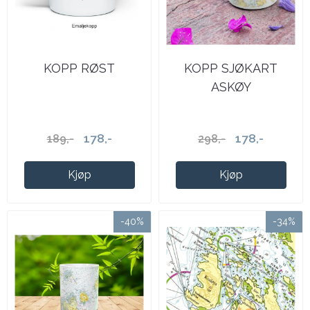
KOPP RØST
KOPP SJØKART
ASKØY
178,-
178,-
189,-
298,-
Kjøp
Kjøp
-40%
-34%