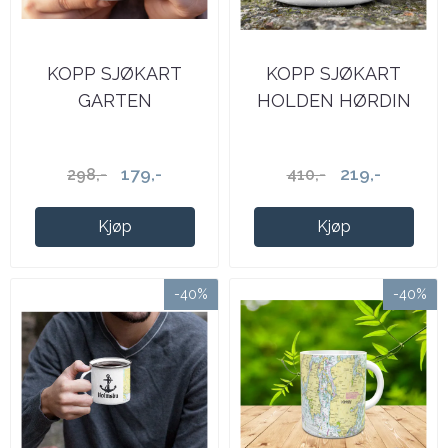
KOPP SJØKART
KOPP SJØKART
GARTEN
HOLDEN HØRDIN
179,-
219,-
298,-
410,-
Kjøp
Kjøp
-40%
-40%