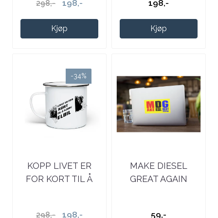
198,-
198,-
298,-
Kjøp
Kjøp
-34%
KOPP LIVET ER
MAKE DIESEL
FOR KORT TIL Å
GREAT AGAIN
KJØRE ELBIL
FARGET
KLISTREMERKE
198,-
59,-
298,-