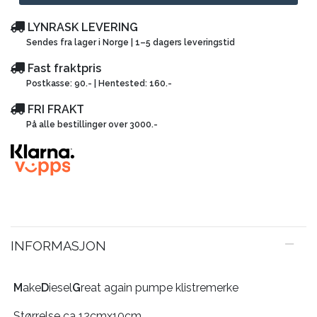
LYNRASK LEVERING
Sendes fra lager i Norge | 1–5 dagers leveringstid
Fast fraktpris
Postkasse: 90.- | Hentested: 160.-
FRI FRAKT
På alle bestillinger over 3000.-
INFORMASJON
M
ake
D
iesel
G
reat again pumpe klistremerke
Størrelse ca 12cmx10cm