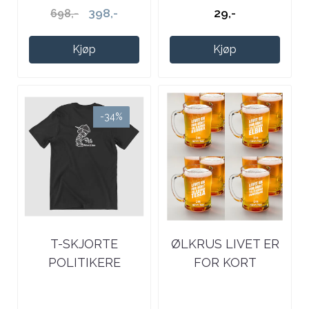
398,-
29,-
698,-
Kjøp
Kjøp
-34%
T-SKJORTE
ØLKRUS LIVET ER
POLITIKERE
FOR KORT