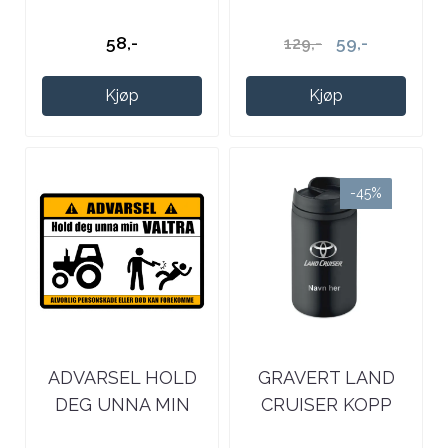
58,-
59,-
129,-
Kjøp
Kjøp
-45%
ADVARSEL HOLD
GRAVERT LAND
DEG UNNA MIN
CRUISER KOPP
VALTRA