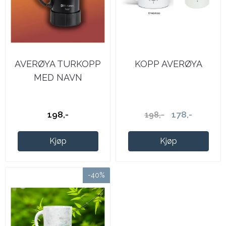
AVERØYA TURKOPP
KOPP AVERØYA
MED NAVN
198,-
178,-
198,-
Kjøp
Kjøp
-40%