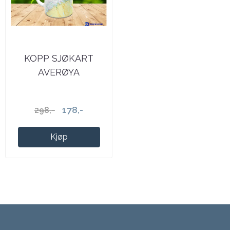
KOPP SJØKART
AVERØYA
178,-
298,-
Kjøp