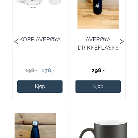
‹
›
KOPP AVERØYA
AVERØYA
DRIKKEFLASKE
178,-
298,-
198,-
Kjøp
Kjøp