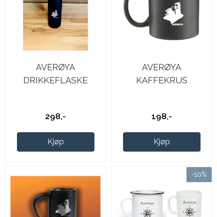
AVERØYA
AVERØYA
DRIKKEFLASKE
KAFFEKRUS
298,-
198,-
Kjøp
Kjøp
-10%