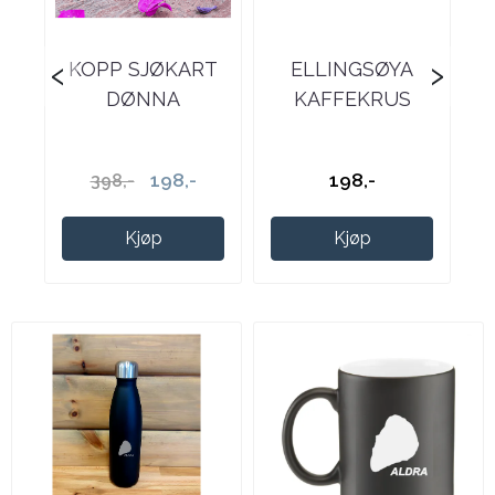
‹
›
KOPP SJØKART
ELLINGSØYA
DØNNA
KAFFEKRUS
198,-
198,-
398,-
Kjøp
Kjøp