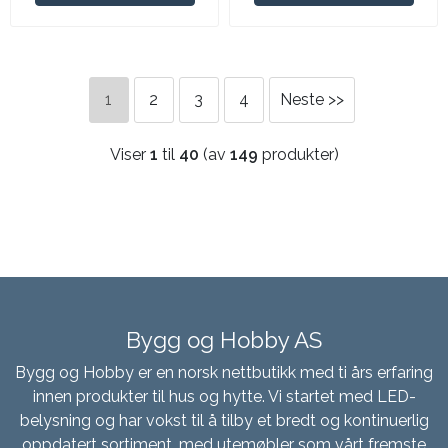
1
2
3
4
Neste >>
Viser
1
til
40
(av
149
produkter)
Bygg og Hobby AS
Bygg og Hobby er en norsk nettbutikk med ti års erfaring
innen produkter til hus og hytte. Vi startet med LED-
belysning og har vokst til å tilby et bredt og kontinuerlig
oppdatert sortiment, med utemøbler som vårt fremste