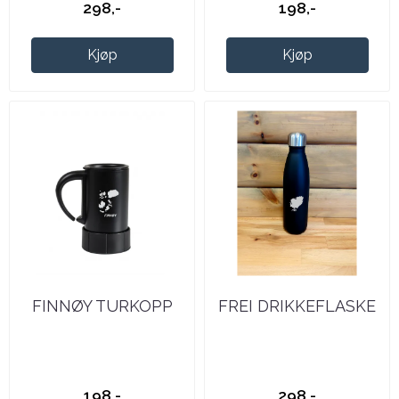
298,-
198,-
Kjøp
Kjøp
FINNØY TURKOPP
FREI DRIKKEFLASKE
198,-
298,-