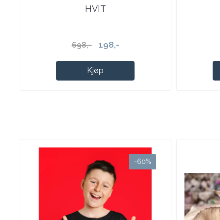
HVIT
198,-
698,-
Kjøp
-60%