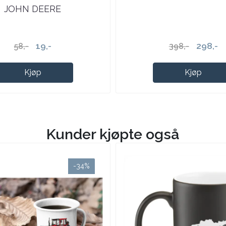
JOHN DEERE
19,-
298,-
58,-
398,-
Kjøp
Kjøp
Kunder kjøpte også
-34%