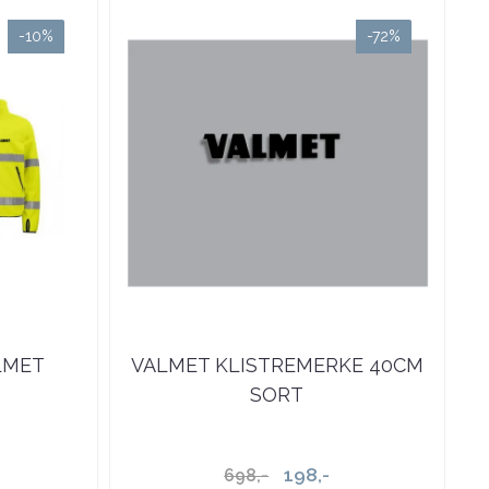
-10%
-72%
LMET
VALMET KLISTREMERKE 40CM
SORT
198,-
698,-