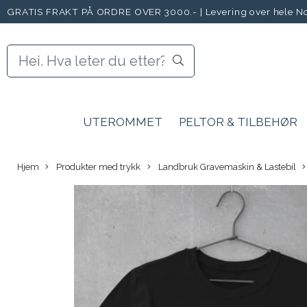
GRATIS FRAKT PÅ ORDRE OVER 3000.-
|
Levering over hele N
UTEROMMET
PELTOR & TILBEHØR
Hjem
Produkter med trykk
Landbruk Gravemaskin & Lastebil