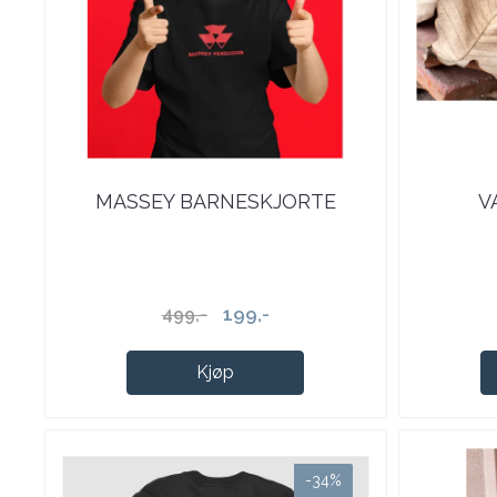
MASSEY BARNESKJORTE
V
199,-
499,-
Kjøp
-34%