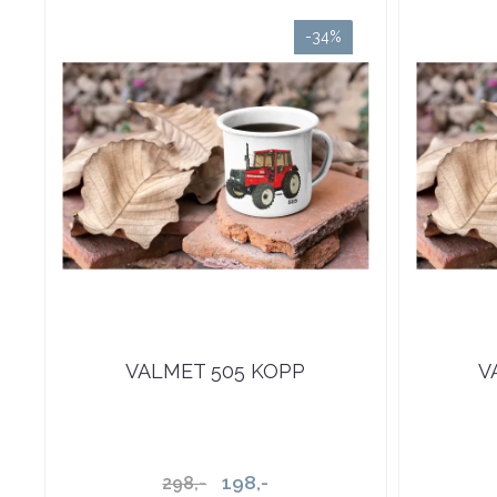
-34%
VALMET 505 KOPP
V
198,-
298,-