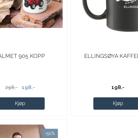
ALMET 905 KOPP
ELLINGSØYA KAFF
198,-
198,-
298,-
Kjøp
Kjøp
-50%