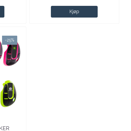
Kjøp
-25%
KER