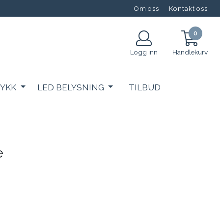
Om oss
Kontakt oss
0
Logg inn
Handlekurv
RYKK
LED BELYSNING
TILBUD
e