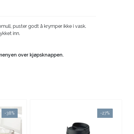
mull, puster godt å krymper ikke i vask.
ykket inn.
i menyen over kjøpsknappen.
-38%
-27%