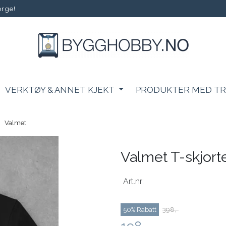
orge!
VERKTØY & ANNET KJEKT
PRODUKTER MED T
Valmet
Valmet T-skjort
Art.nr:
50% Rabatt
398,-