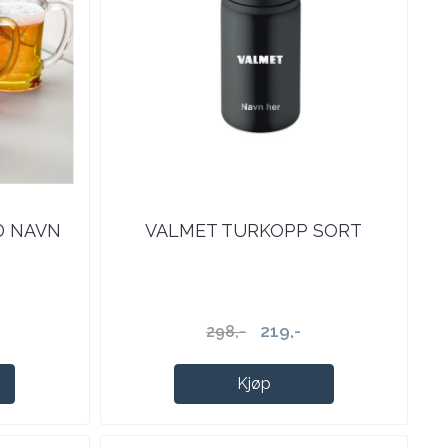
D NAVN
VALMET TURKOPP SORT
219,-
298,-
Kjøp