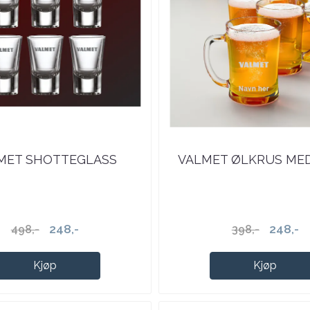
MET SHOTTEGLASS
VALMET ØLKRUS ME
248,-
248,-
498,-
398,-
Kjøp
Kjøp