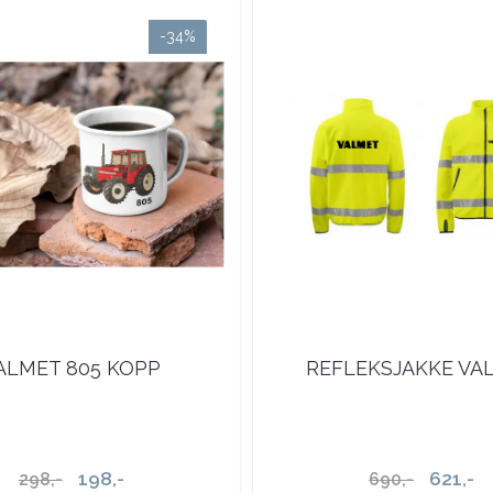
-34%
ALMET 805 KOPP
REFLEKSJAKKE VA
198,-
621,-
298,-
690,-