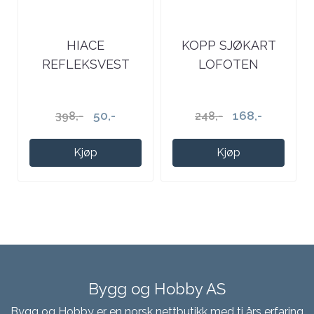
HIACE
KOPP SJØKART
REFLEKSVEST
LOFOTEN
50,-
168,-
398,-
248,-
Kjøp
Kjøp
Bygg og Hobby AS
Bygg og Hobby er en norsk nettbutikk med ti års erfaring