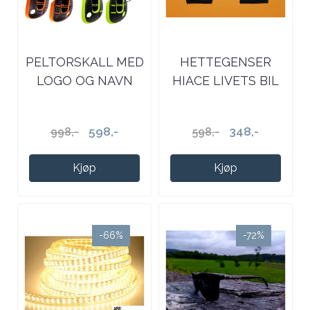
PELTORSKALL MED
HETTEGENSER
LOGO OG NAVN
HIACE LIVETS BIL
598,-
348,-
998,-
598,-
Kjøp
Kjøp
-66%
-72%