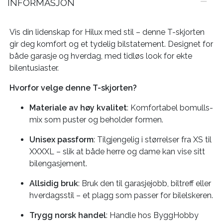
INFORMASJON
Vis din lidenskap for Hilux med stil – denne T-skjorten
gir deg komfort og et tydelig bilstatement. Designet for
både garasje og hverdag, med tidløs look for ekte
bilentusiaster.
Hvorfor velge denne T-skjorten?
Materiale av høy kvalitet
: Komfortabel bomulls­
mix som puster og beholder formen.
Unisex passform
: Tilgjengelig i størrelser fra XS til
XXXXL – slik at både herre og dame kan vise sitt
bilengasjement.
Allsidig bruk
: Bruk den til garasje­jobb, biltreff eller
hverdags­stil – et plagg som passer for bilelskeren.
Trygg norsk handel
: Handle hos ByggHobby