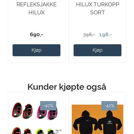
REFLEKSJAKKE
HILUX TURKOPP
HILUX
SORT
690,-
198,-
398,-
Kjøp
Kjøp
Kunder kjøpte også
-40%
-42%