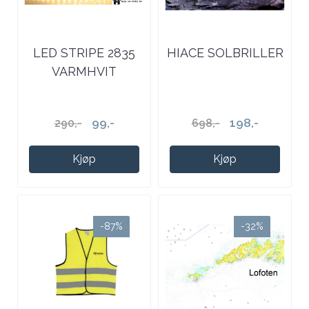
LED STRIPE 2835
HIACE SOLBRILLER
VARMHVIT
99,-
198,-
290,-
698,-
Kjøp
Kjøp
-87%
-32%