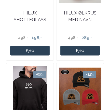
HILUX
HILUX ØLKRUS
SHOTTEGLASS
MED NAVN
198,-
289,-
498,-
498,-
Kjøp
Kjøp
-56%
-42%