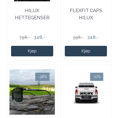
HILUX
FLEXFIT CAPS
HETTEGENSER
HILUX
348,-
348,-
798,-
598,-
Kjøp
Kjøp
-38%
-17%